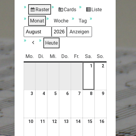
Raster
Cards
Liste
Anzeigen
View
Ansicht
als
as
als
Monat
Woche
Tag
Monat
Jahr
Heute
Zurück
Mo.
Di.
Mi.
Do.
Fr.
Sa.
So.
1
2
3
4
5
6
7
8
9
10
11
12
13
14
15
16