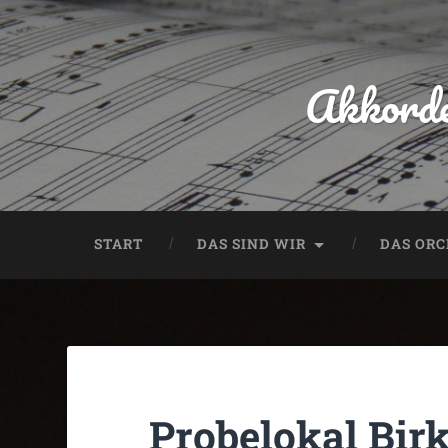
Akkorde
START
DAS SIND WIR
DAS OR
Probelokal Bir