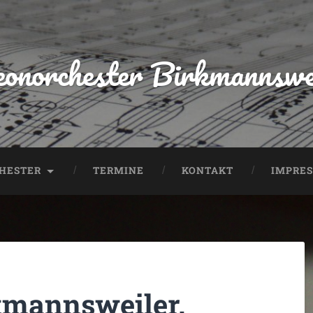
onorchester Birkmannswei
CHESTER
TERMINE
KONTAKT
IMPRE
kmannsweiler.