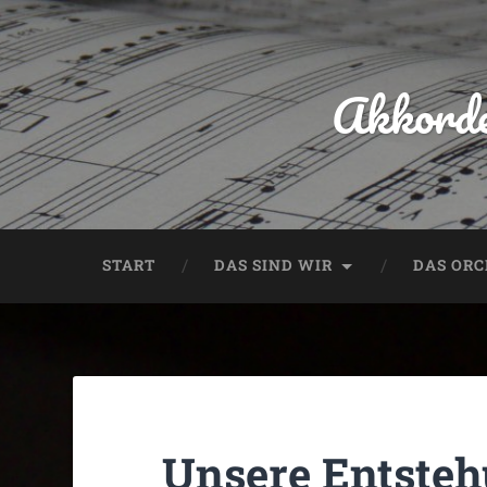
Akkorde
START
DAS SIND WIR
DAS OR
Unsere Entsteh