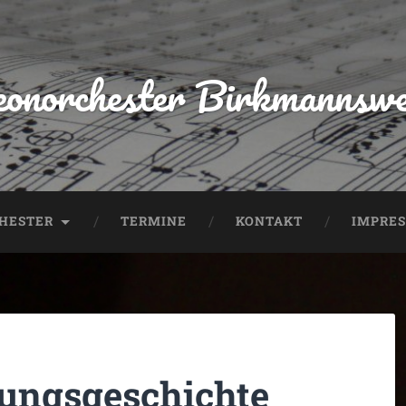
onorchester Birkmannswei
CHESTER
TERMINE
KONTAKT
IMPRE
ungsgeschichte