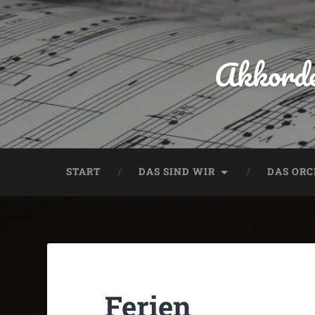
Akkorde
START
DAS SIND WIR
DAS OR
Ferien