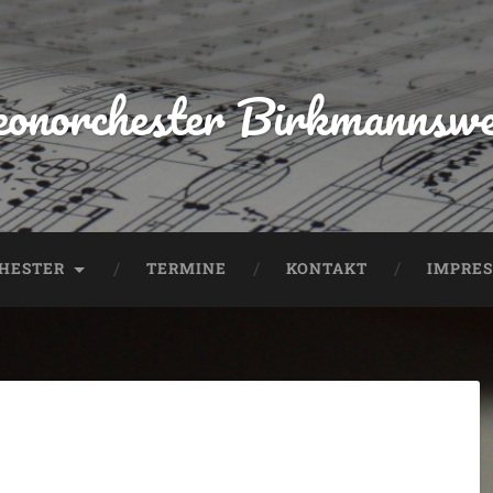
onorchester Birkmannswei
CHESTER
TERMINE
KONTAKT
IMPRE