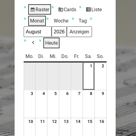
Raster
Cards
Liste
Anzeigen
View
Ansicht
als
as
als
Monat
Woche
Tag
Monat
Jahr
Heute
Zurück
Mo.
Di.
Mi.
Do.
Fr.
Sa.
So.
1
2
3
4
5
6
7
8
9
10
11
12
13
14
15
16