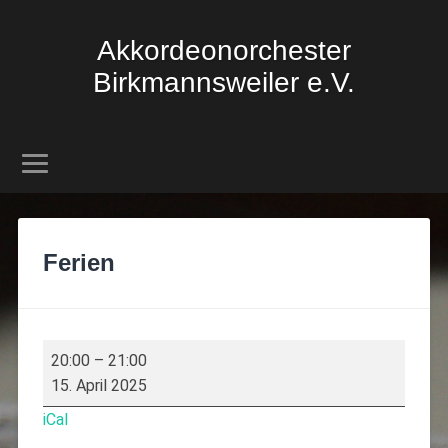
Akkordeonorchester
Birkmannsweiler e.V.
Ferien
20:00
–
21:00
15. April 2025
iCal