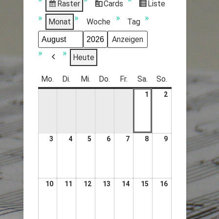
Raster
Cards
Liste
Anzeigen
View
Ansicht
als
as
als
Monat
Woche
Tag
Monat
Jahr
Heute
Zurück
Mo.
Di.
Mi.
Do.
Fr.
Sa.
So.
1
2
3
4
5
6
7
8
9
10
11
12
13
14
15
16