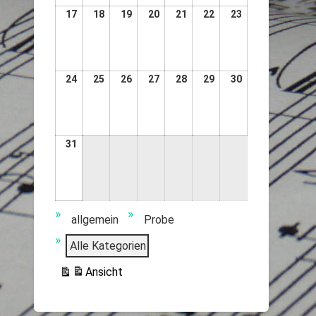
17
18
19
20
21
22
23
24
25
26
27
28
29
30
31
Veranstaltungskategorien
allgemein
Probe
Alle Kategorien
Ansicht
ausdrucken