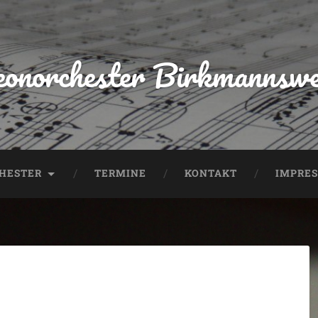
onorchester Birkmannswei
CHESTER
TERMINE
KONTAKT
IMPRE