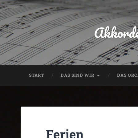
Akkorde
START
DAS SIND WIR
DAS OR
Ferien