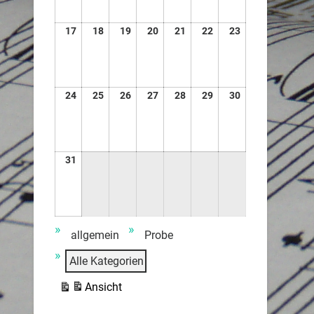
17
18
19
20
21
22
23
24
25
26
27
28
29
30
31
Veranstaltungskategorien
allgemein
Probe
Alle Kategorien
Ansicht
ausdrucken